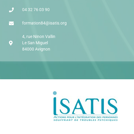
04 32 76 03 90
formation84@isatis.org
4, rue Ninon Vallin
Le San Miguel
84000 Avignon